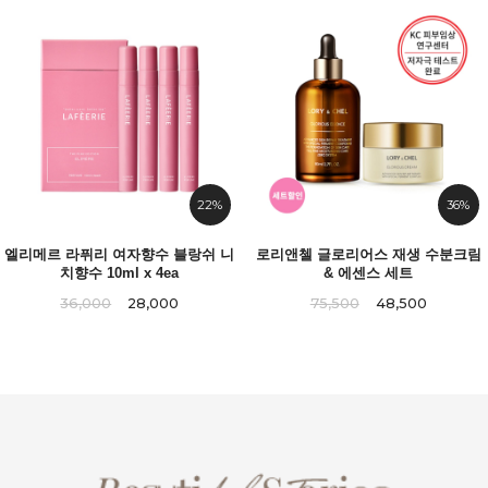
22%
36%
엘리메르 라퓌리 여자향수 블랑쉬 니
로리앤첼 글로리어스 재생 수분크림
치향수 10ml x 4ea
& 에센스 세트
36,000
28,000
75,500
48,500