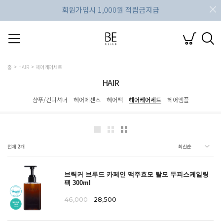
홈
HAIR
헤어케어세트
HAIR
샴푸/컨디셔너
헤어에센스
헤어팩
헤어케어세트
헤어앰플
전체
2
개
브릭커 브루드 카페인 맥주효모 탈모 두피스케일링
팩 300ml
46,000
28,500