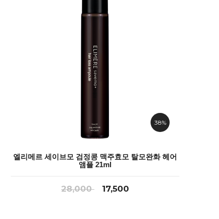
38%
엘리메르 세이브모 검정콩 맥주효모 탈모완화 헤어
앰플 21ml
28,000
17,500