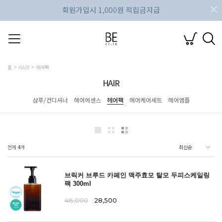
홈
HAIR
헤어팩
HAIR
샴푸/컨디셔너
헤어에센스
헤어팩
헤어케어세트
헤어앰플
전체
4
개
브릭커 브루드 카페인 맥주효모 탈모 두피스케일링
팩 300ml
46,000
28,500