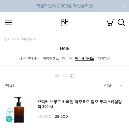
홈
HAIR
헤어케어세트
HAIR
샴푸/컨디셔너
헤어에센스
헤어팩
헤어케어세트
헤어앰플
전체
2
개
브릭커 브루드 카페인 맥주효모 탈모 두피스케일링
팩 300ml
46,000
28,500