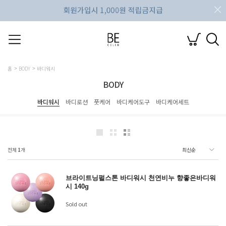
홈
BODY
바디워시
BODY
바디워시
바디로션
풋케어
바디케어도구
바디케어세트
전체
1
개
브라이트닝펄스톤 바디워시 천연비누 향좋은바디워
시 140g
Sold out