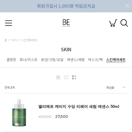
홈
SKIN
스킨케어세트
SKIN
클렌징
토너/미스트
로션/크림/오일
에센스/세럼
마스크/팩
스킨케어세트
전체
3
개
엘리메르 캐비지 수딩 리페어 세럼 에센스 50ml
47,000
27,500