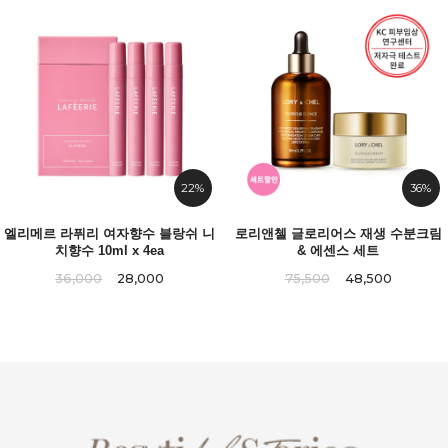
22%
36%
엘리메르 라퓌리 여자향수 블랑쉬 니
로리앤첼 글로리어스 재생 수분크림
치향수 10ml x 4ea
& 에센스 세트
36,000
28,000
75,500
48,500