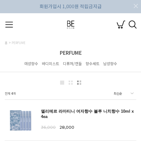
홈
PERFUME
PERFUME
여성향수
바디미스트
디퓨저/캔들
향수세트
남성향수
전체
4
개
엘리메르 라마티니 여자향수 블루 니치향수 10ml x
4ea
36,000
28,000